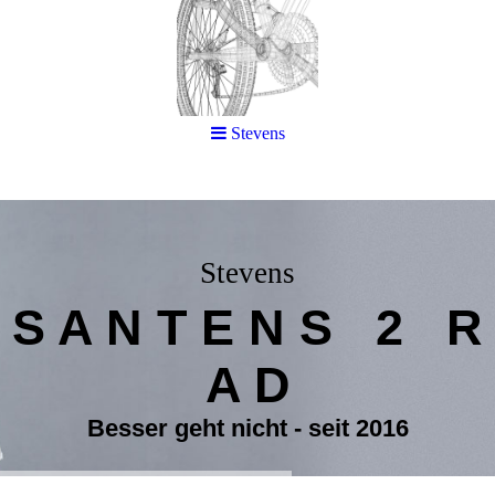
Stevens
Stevens
S A N T E N S 2 R
A D
Besser geht nicht - seit 2016