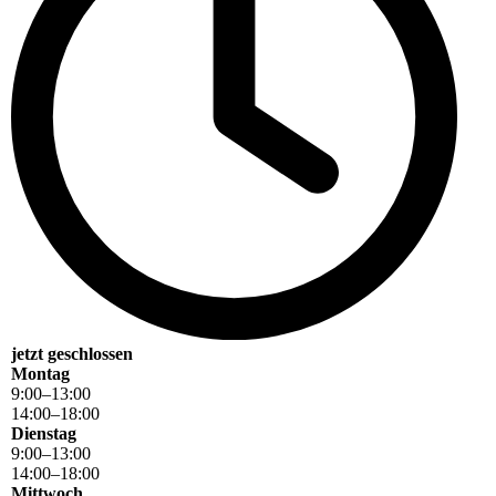
jetzt geschlossen
Montag
9
:
00
–
13
:
00
14
:
00
–
18
:
00
Dienstag
9
:
00
–
13
:
00
14
:
00
–
18
:
00
Mittwoch