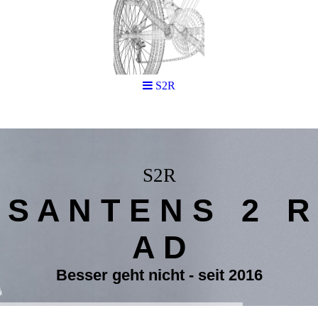
S2R
S2R
S A N T E N S 2 R
A D
Besser geht nicht - seit 2016